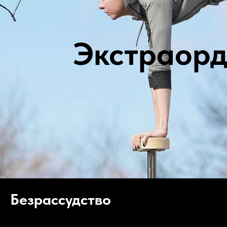
Экстраор
Безрассудство