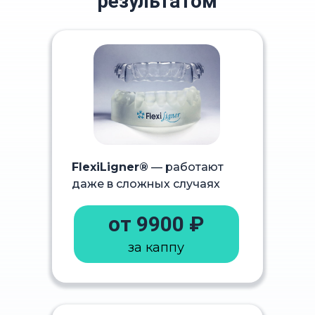
результатом
FlexiLigner®
— работают
даже в сложных случаях
от 9900 ₽
за каппу