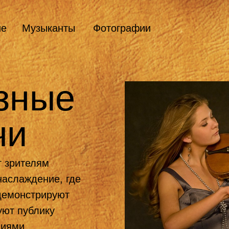
ие
Музыканты
Фотографии
зные
чи
т зрителям
наслаждение, где
демонстрируют
уют публику
иями.