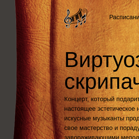
Расписан
Виртуо
скрипа
Концерт, который подари
настоящее эстетическое 
искусные музыканты про
свое мастерство и порад
завораживающими мелод