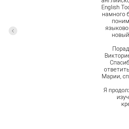
английско
English T
намного б
поним
языково
новый
Порад
Викторие
Спасиб
ответить
Mарии, сп
Я продол
изу
кр