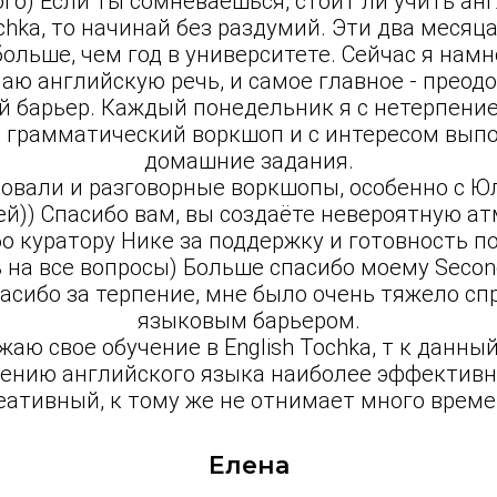
го) Если ты сомневаешься, стоит ли учить ан
ochka, то начинай без раздумий. Эти два месяц
ольше, чем год в университете. Сейчас я нам
аю английскую речь, и самое главное - преод
й барьер. Каждый понедельник я с нетерпени
 грамматический воркшоп и с интересом вып
домашние задания.
овали и разговорные воркшопы, особенно с Ю
й)) Спасибо вам, вы создаёте невероятную а
о куратору Нике за поддержку и готовность п
 на все вопросы) Больше спасибо моему Secon
асибо за терпение, мне было очень тяжело сп
языковым барьером.
жаю свое обучение в English Tochka, т к данный
чению английского языка наиболее эффективн
еативный, к тому же не отнимает много време
Елена