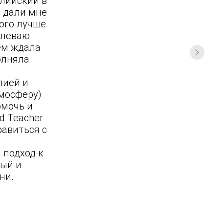
глийский в
а дали мне
ного лучше
олеваю
ем ждала
олняла
лией и
тмосферу)
омочь и
d Teacher
равиться с
 подход к
ый и
ни.