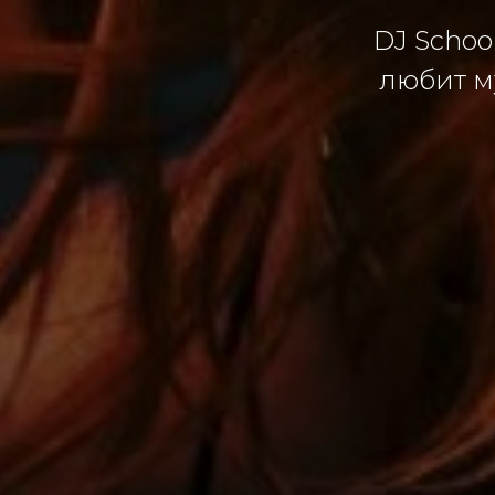
DJ Schoo
любит м